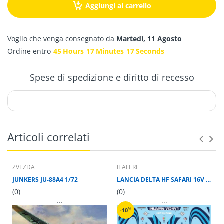
Aggiungi al carrello
Voglio che venga consegnato da
Martedì, 11 Agosto
Ordine entro
45
Hours
17
Minutes
17
Seconds
Spese di spedizione e diritto di recesso
Articoli correlati
ZVEZDA
ITALERI
JUNKERS JU-88A4 1/72
LANCIA DELTA HF SAFARI 16V 1/12 LUNGH 33.5 cm
(0)
(0)
...
...
%
-10