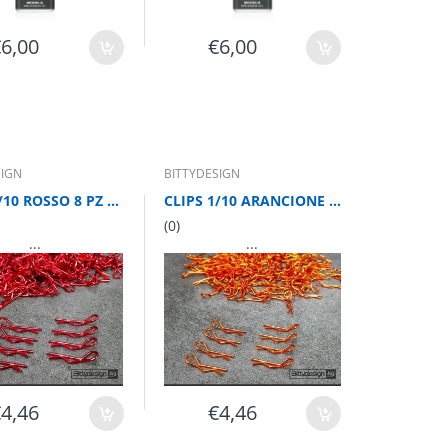
€6,00
€6,00
SIGN
BITTYDESIGN
CLIPS 1/10 ROSSO 8 PZ 4PZ SX+4 PZ DX
CLIPS 1/10 ARANCIONE 8 PZ 4PZ SX+4 PZ DX
(0)
...
...
€4,46
€4,46