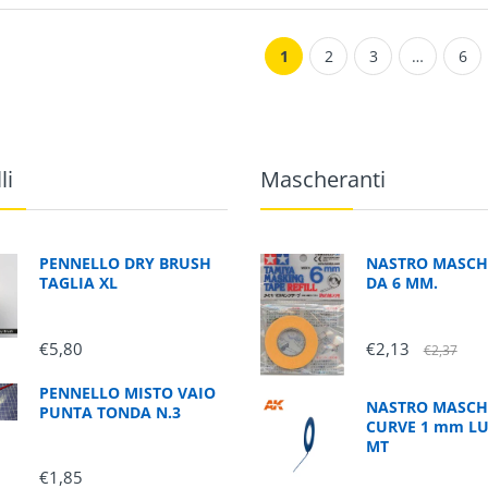
1
2
3
…
6
li
Mascheranti
PENNELLO DRY BRUSH
NASTRO MASCH
TAGLIA XL
DA 6 MM.
€5,80
€2,13
€2,37
PENNELLO MISTO VAIO
NASTRO MASCH
PUNTA TONDA N.3
CURVE 1 mm L
MT
€1,85