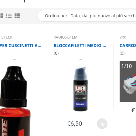
Ordina per
Data, dal più nuovo al più vecch
ISTEMI
RADIOSISTEMI
VRX
OLIO PER CUSCINETTI AD ALTA VELOCITA' 10 ml
BLOCCAFILETTI MEDIO 10 ml
(0)
(0)
...
...
€
€6,50