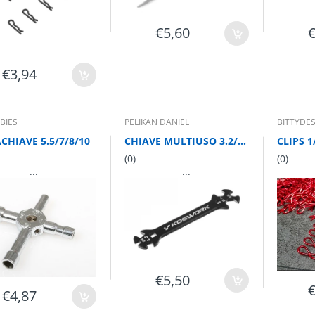
€5,60
€3,94
BIES
PELIKAN DANIEL
BITTYDE
CHIAVE 5.5/7/8/10
CHIAVE MULTIUSO 3.2/4/5/5.5/7/8 mm
(0)
(0)
...
...
€5,50
€4,87