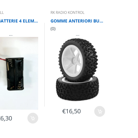
LL
RK RADIO KONTROL
PORTABATTERIE 4 ELEMENTI SPINA BEC
GOMME ANTERIORI BUGGY 1/10
(0)
...
...
€16,50
€6,30