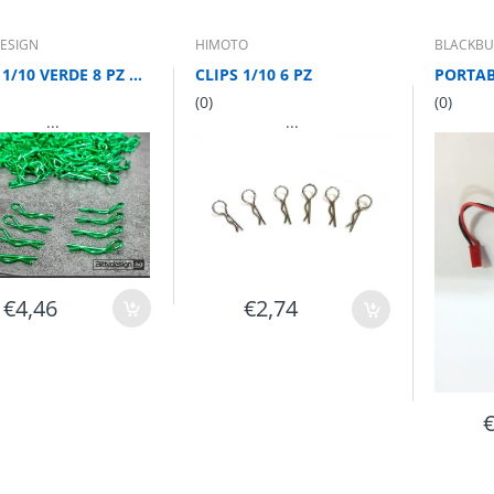
DESIGN
HIMOTO
BLACKBU
CLIPS 1/10 VERDE 8 PZ 4PZ SX+4 PZ DX
CLIPS 1/10 6 PZ
(0)
(0)
...
...
€4,46
€2,74