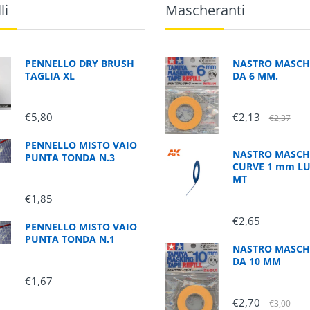
li
Mascheranti
PENNELLO DRY BRUSH
NASTRO MASCH
TAGLIA XL
DA 6 MM.
€5,80
€2,13
€2,37
PENNELLO MISTO VAIO
NASTRO MASCH
PUNTA TONDA N.3
CURVE 1 mm L
MT
€1,85
€2,65
PENNELLO MISTO VAIO
PUNTA TONDA N.1
NASTRO MASCH
DA 10 MM
€1,67
€2,70
€3,00