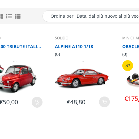
Ordina per
Data, dal più nuovo al più vec
O
SOLIDO
MINICHA
FIAT 500 TRIBUTE ITALIAN LIVERY 1965 1/18
ALPINE A110 1/18
(0)
(0)
...
...
%
-9
€175
€48,80
€50,00