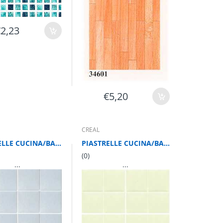
€2,23
€5,20
CREAL
PIASTRELLE CUCINA/BAGNO AZZURRE 27.5X16.5 cm
PIASTRELLE CUCINA/BAGNO VERDI 27.5X16.5 cm
(0)
...
...