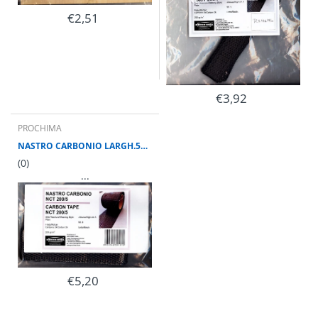
€2,51
€3,92
PROCHIMA
NASTRO CARBONIO LARGH.50 mm LUNGH AL MT
(0)
...
€5,20