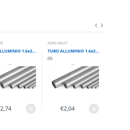
ER
AERO-NAUT
GRAUPNER
TUBO ALLUMINIO 1.6x2X1000 mm
TUBO ALLUMINIO 1.6x2X1000 mm
(0)
(0)
...
...
€2,74
€2,04
€2