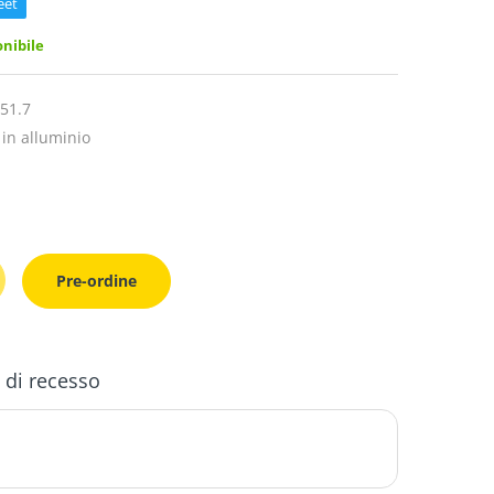
eet
nibile
51.7
 in alluminio
Pre-ordine
o di recesso