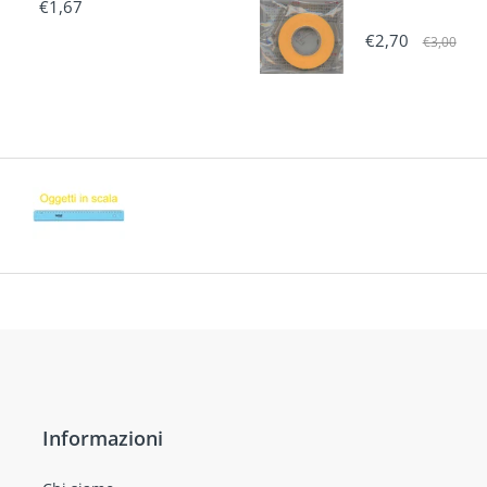
€1,67
€2,70
€3,00
Informazioni