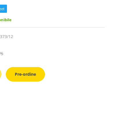
eet
nibile
373/12
75
Pre-ordine