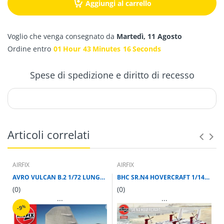
Aggiungi al carrello
Voglio che venga consegnato da
Martedì, 11 Agosto
Ordine entro
01
Hour
43
Minutes
16
Seconds
Spese di spedizione e diritto di recesso
Articoli correlati
AIRFIX
AIRFIX
AVRO VULCAN B.2 1/72 LUNGH 450 mm
BHC SR.N4 HOVERCRAFT 1/144 LUNGH 272 mm
(0)
(0)
...
...
%
-9