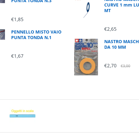
PUNTA TONDA N.3
CURVE 1 mm L
MT
€1,85
€2,65
PENNELLO MISTO VAIO
PUNTA TONDA N.1
NASTRO MASCH
DA 10 MM
€1,67
€2,70
€3,00