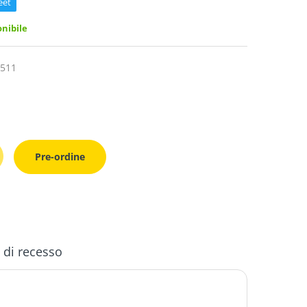
eet
nibile
511
Pre-ordine
o di recesso