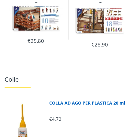
...
...
€25,80
€28,90
Colle
COLLA AD AGO PER PLASTICA 20 ml
€4,72