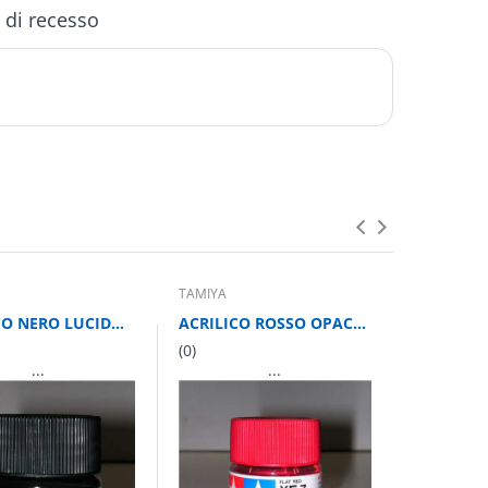
o di recesso
TAMIYA
TAMIYA
ACRILICO NERO LUCIDO 10 ml
ACRILICO ROSSO OPACO 10 ml
(0)
(0)
...
...