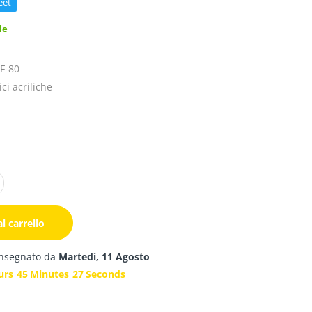
eet
le
F-80
ci acriliche
l carrello
onsegnato da
Martedì, 11 Agosto
urs
45
Minutes
26
Seconds