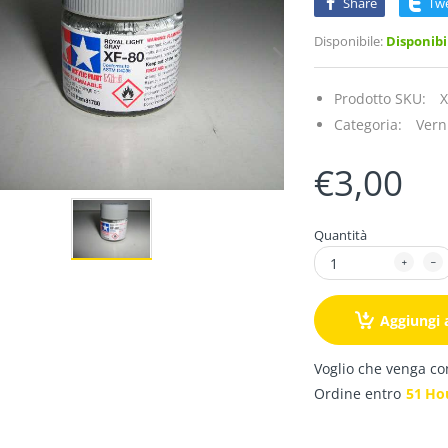
Share
Tw
Disponibile:
Disponibi
Prodotto SKU:
X
Categoria:
Verni
€3,00
Quantità
Aggiungi a
Voglio che venga c
Ordine entro
51
Ho