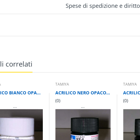
Spese di spedizione e diritt
li correlati
A
TAMIYA
TAMIYA
ACRILICO BIANCO OPACO 10 ml
ACRILICO NERO OPACO 10 ml
(0)
(0)
...
...