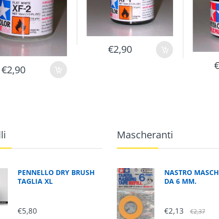
€2,90
€2,90
li
Mascheranti
PENNELLO DRY BRUSH
NASTRO MASCH
TAGLIA XL
DA 6 MM.
€5,80
€2,13
€2,37